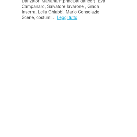
Danzatori Mariana/P(principal dancer), Eva
Campanaro, Salvatore Iavarone , Giada
Inserra, Leila Ghiabbi, Mario Consolazio
Scene, costumi…
Leggi tutto