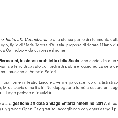
, è uno storico punto di riferimento dell
ome Teatro alla Cannobiana
o, figlio di Maria Teresa d’Austria, propose di dotare Milano di u
da Cannobio – da cui prese il nome.
, che diede vita a un
ermarini, lo stesso architetto della Scala
 pianta a ferro di cavallo con ordini di palchi e loggione. La sera d
con musiche di Antonio Salieri.
cambiò nome in Teatro Lirico e divenne palcoscenico di artisti stra
 Miles Davis e molti altri. Nel dopoguerra tornò a essere un luogo v
un lungo periodo di inattività.
 e alla
, il Te
gestione affidata a Stage Entertainment nel 2017
n un grande Open Day gratuito, accogliendo con entusiasmo il pu