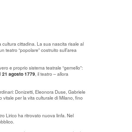
a cultura cittadina. La sua nascita risale al
n teatro “popolare” costruito sull’area
 vero e proprio sistema teatrale “gemello”:
el
, il teatro – allora
21 agosto 1779
ordinari: Donizetti, Eleonora Duse, Gabriele
itale per la vita culturale di Milano, fino
atro Lirico ha ritrovato nuova linfa. Nel
bblico.