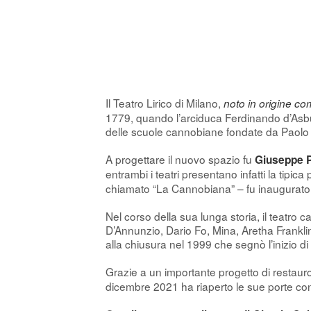
Il Teatro Lirico di Milano,
noto in origine c
1779, quando l’arciduca Ferdinando d’Asburg
delle scuole cannobiane fondate da Paolo 
A progettare il nuovo spazio fu
Giuseppe Pi
entrambi i teatri presentano infatti la tipica
chiamato “La Cannobiana” – fu inaugurato 
Nel corso della sua lunga storia, il teatro 
D’Annunzio, Dario Fo, Mina, Aretha Franklin,
alla chiusura nel 1999 che segnò l’inizio di 
Grazie a un importante progetto di restauro
dicembre 2021 ha riaperto le sue porte co