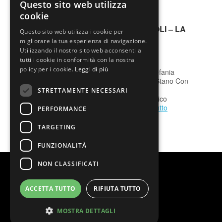
Questo sito web utilizza
cookie
STEFANIA ANDREOLI – LA
Questo sito web utilizza i cookie per
MENTE IN SCENA
migliorare la tua esperienza di navigazione.
venerdì 25 Settembre
Utilizzando il nostro sito web acconsenti a
tutti i cookie in conformità con la nostra
policy per i cookie.
Leggi di più
Testo di Luca Stano, Stefania
Andreoli Regia di Luca Stano Con
Alice Redini Spettacolo
STRETTAMENTE NECESSARI
sconsigliato ad un pubblico
inferiore ai 16…
Leggi tutto
PERFORMANCE
TARGETING
FUNZIONALITÀ
NON CLASSIFICATI
ACCETTA TUTTO
RIFIUTA TUTTO
MOSTRA DETTAGLI