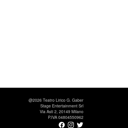
@2026 Teatro Lirico G. Gaber
Stage Entertainment Srl
Via Asti 2, 20149 Milano
P.IVA 04804550962