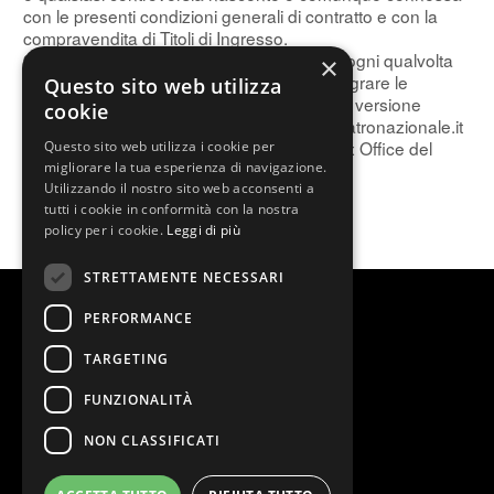
con le presenti condizioni generali di contratto e con la
compravendita di Titoli di Ingresso.
9.3 Stage Entertainment si riserva il diritto, ogni qualvolta
×
lo ritenga necessario, di emendare e/o integrare le
Questo sito web utilizza
presenti condizioni generali di contratto. La versione
cookie
aggiornata sarà disponibile sul sito www.teatronazionale.it
oppure potrà essere visionata presso il Box Office del
Questo sito web utilizza i cookie per
Teatro Nazionale di Milano.
migliorare la tua esperienza di navigazione.
Utilizzando il nostro sito web acconsenti a
tutti i cookie in conformità con la nostra
policy per i cookie.
Leggi di più
STRETTAMENTE NECESSARI
PERFORMANCE
TARGETING
FUNZIONALITÀ
NON CLASSIFICATI
@2026 Teatro Lirico G. Gaber
Stage Entertainment Srl