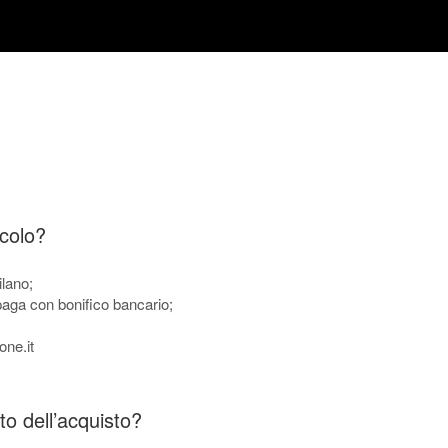
acolo?
ilano;
e paga con bonifico bancario;
one.it
o dell’acquisto?