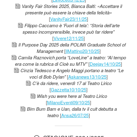
Vanity Fair Stories 2025, Bianca Balti: «Accettare il
presente può essere la chiave della felicità»
[
VanityFair23/11/25
]
Filippo Caccamo è ‘Fuori di tela’: “Storia dell’arte
spesso incomprensibile, invece può far ridere”
[
Vivere12/11/25
]
Il Purpose Day 2025 della POLIMI Graduate School of
Management
[
IlMattino20/10/25
]
Camila Raznovich porta “LoveLine” a teatro: “Al tempo
era come la rubrica di Cioè su MTV”
[
Deejay14/10/25
]
Cinzia Tedesco e Angelo Maggi portano a teatro “Le
voci di Bob Dylan”
[
Askanews13/10/25
]
C’è da ridere, venerdì 17 al Teatro Lirico
[
Gazzetta10/10/25
]
Wish you were here al Teatro Lirico
[
MilanoEventi09/10/25
]
Bim Bum Bam e Uan, dalla tv il cult debutta a
teatro
[
Ansa26/07/25
]