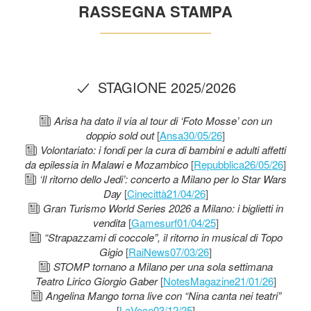
RASSEGNA STAMPA
STAGIONE 2025/2026
Arisa ha dato il via al tour di ‘Foto Mosse’ con un
doppio sold out
[
Ansa30/05/26
]
Volontariato: i fondi per la cura di bambini e adulti affetti
da epilessia in Malawi e Mozambico
[
Repubblica26/05/26
]
‘Il ritorno dello Jedi’: concerto a Milano per lo Star Wars
Day
[
Cinecittà21/04/26
]
Gran Turismo World Series 2026 a Milano: i biglietti in
vendita
[
Gamesurf01/04/25
]
“Strapazzami di coccole”, il ritorno in musical di Topo
Gigio
[
RaiNews07/03/26
]
STOMP tornano a Milano per una sola settimana
Teatro Lirico Giorgio Gaber
[
NotesMagazine21/01/26
]
Angelina Mango torna live con “Nina canta nei teatri”
[
LaVoce03/12/25
]