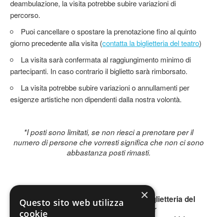
deambulazione, la visita potrebbe subire variazioni di
percorso.
Puoi cancellare o spostare la prenotazione fino al quinto
giorno precedente alla visita (
contatta la biglietteria del teatro
)
La visita sarà confermata al raggiungimento minimo di
partecipanti. In caso contrario il biglietto sarà rimborsato.
La visita potrebbe subire variazioni o annullamenti per
esigenze artistiche non dipendenti dalla nostra volontà.
*I posti sono limitati, se non riesci a prenotare per il
numero di persone che vorresti significa che non ci sono
abbastanza posti rimasti.
×
Per informazioni puoi contattare la biglietteria del
Questo sito web utilizza
Teatro Lirico Giorgio Gaber
cookie