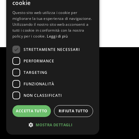
cookie
INVIA
Questo sito web utilizza i cookie per
migliorare la tua esperienza di navigazione.
Utilizzando il nostro sito web acconsenti a
tutti i cookie in conformità con la nostra
policy per i cookie.
Leggi di più
STRETTAMENTE NECESSARI
PERFORMANCE
TARGETING
FUNZIONALITÀ
NON CLASSIFICATI
@2026 Teatro Lirico G. Gaber
Stage Entertainment Srl
ACCETTA TUTTO
RIFIUTA TUTTO
Via Asti 2, 20149 Milano
P.IVA 04804550962
MOSTRA DETTAGLI