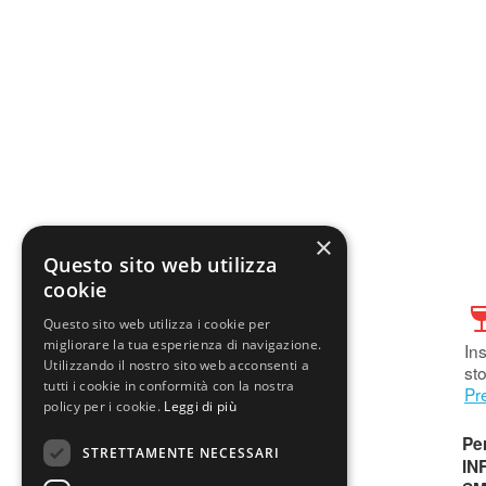
×
Questo sito web utilizza
cookie
Questo sito web utilizza i cookie per
migliorare la tua esperienza di navigazione.
Ins
Utilizzando il nostro sito web acconsenti a
sto
tutti i cookie in conformità con la nostra
Pr
policy per i cookie.
Leggi di più
Per
STRETTAMENTE NECESSARI
IN