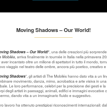
Moving Shadows – Our World!
”, una delle creazioni più sorprende
ving Shadows – Our World!
arriva finalmente in tournée in Italia nella primavera 2
e Mobilés,
 aver incantato oltre un milione di spettatori in tutto il mondo, torna
vo viaggio nel teatro delle ombre, ancora più poetico, creativo 
”, gli artisti di The Mobilés hanno dato vita a un 
oving Shadows
binare movimento, danza, mimo, acrobatica e arte visiva in una
bale. Le loro performance, celebri per la precisione dei gesti e la
orpi degli artisti in paesaggi, animali, edifici e immagini evocat
ermo, dando vita a un immaginario fluido e suggestivo.
loro lavoro ha ottenuto prestigiosi riconoscimenti internazionali: dal