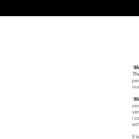
“
Mo
Th
per
nuo
“
M
com
ver
i c
sch
Il 