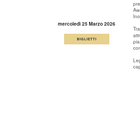
pre
Awa
Ino
mercoledì 25 Marzo 2026
Tra
att
BIGLIETTI
pia
con
Leg
cap