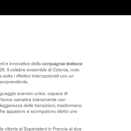
nti e innovative della
compagnia tedesca
026. Il celebre ensemble di Colonia, noto
 sotto i riflettori internazionali con un
e sorprendente.
linguaggio scenico unico, capace di
 forma narrativa interamente non
 leggerezza delle transizioni, trasformano
ive che appaiono e scompaiono dietro uno
la vittoria al Supertalent in Francia ai due