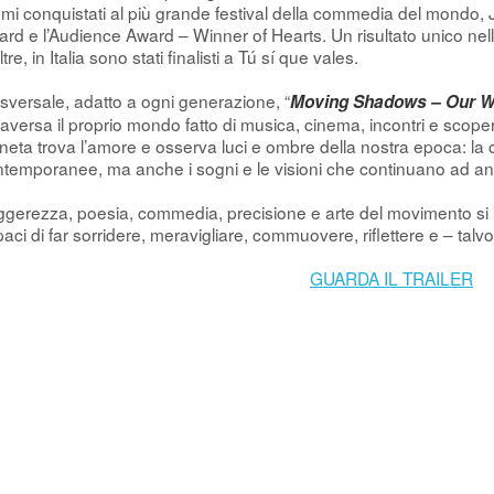
mi conquistati al più grande festival della commedia del mondo, Jus
rd e l’Audience Award – Winner of Hearts. Un risultato unico nella
ltre, in Italia sono stati finalisti a Tú sí que vales.
sversale, adatto a ogni generazione, “
Moving Shadows – Our W
raversa il proprio mondo fatto di musica, cinema, incontri e scoper
neta trova l’amore e osserva luci e ombre della nostra epoca: la crisi 
temporanee, ma anche i sogni e le visioni che continuano ad an
gerezza, poesia, commedia, precisione e arte del movimento si in
aci di far sorridere, meravigliare, commuovere, riflettere e – talv
GUARDA IL TRAILER