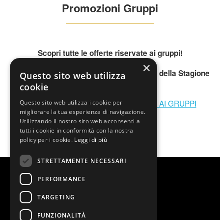
Promozioni Gruppi
Scopri tutte le offerte riservate ai gruppi!
×
Scarica il pdf e troverai tutti gli spettacoli della Stagione
Questo sito web utilizza
2022/2023
cookie
SCARICA SUBITO I PREZZI RISERVATI AI GRUPPI
Questo sito web utilizza i cookie per
migliorare la tua esperienza di navigazione.
Utilizzando il nostro sito web acconsenti a
tutti i cookie in conformità con la nostra
policy per i cookie.
Leggi di più
STRETTAMENTE NECESSARI
PERFORMANCE
TARGETING
FUNZIONALITÀ