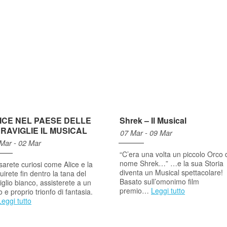
ICE NEL PAESE DELLE
Shrek – Il Musical
RAVIGLIE IL MUSICAL
07 Mar - 09 Mar
Mar - 02 Mar
“C’era una volta un piccolo Orco 
nome Shrek…” …e la sua Storia
sarete curiosi come Alice e la
diventa un Musical spettacolare!
uirete fin dentro la tana del
Basato sull’omonimo film
iglio bianco, assisterete a un
premio…
Leggi tutto
o e proprio trionfo di fantasia.
Leggi tutto