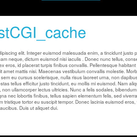
astCGI_cache
ipiscing elit. Integer euismod malesuada enim, a tincidunt justo 
quam neque, dictum euismod nisi iaculis . Donec nunc tellus, consec
eros, id placerat turpis finibus convallis. Pellentesque habitant 
amet mattis nisi. Maecenas vestibulum convallis molestie. Morbi t
m, sem eu cursus scelerisque, nulla risus laoreet urna, non dapibus 
as tellus efficitur justo tincidunt, eu mollis mi euismod. Nam aliq
on ullamcorper lectus ultricies. Nunc a felis sodales, bibendum 
 nec lobortis finibus, tellus sapien elementum felis, sed viver
ristique tortor eu suscipit tempor. Donec lacinia euismod eros, 
ucibus. Duis ut aliquet dui.