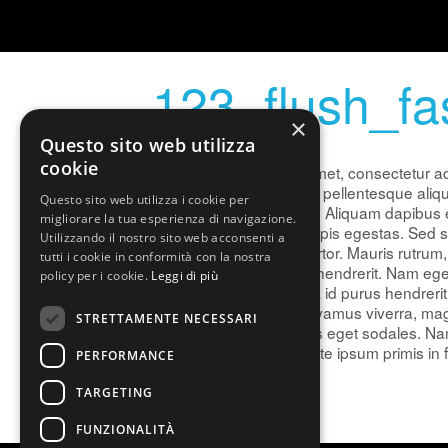
123_flush_f
×
Questo sito web utilizza
03/06/2021 |
cookie
Lorem ipsum dolor sit amet, consectetur ad
eros vel porttitor. Integer pellentesque ali
Questo sito web utilizza i cookie per
Praesent a porta augue. Aliquam dapibus ex 
migliorare la tua esperienza di navigazione.
malesuada fames ac turpis egestas. Sed sit 
Utilizzando il nostro sito web acconsenti a
mattis velit, a pulvinar tortor. Mauris rutru
tutti i cookie in conformità con la nostra
Quisque viverra ornare hendrerit. Nam egest
policy per i cookie.
Leggi di più
Quisque semper magna id purus hendrerit, n
fermentum maximus. Vivamus viverra, magna
STRETTAMENTE NECESSARI
commodo gravida lectus eget sodales. Nam t
malesuada fames ac ante ipsum primis in fa
PERFORMANCE
Uncategorized
TARGETING
|
prova
FUNZIONALITÀ