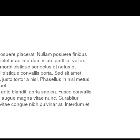
posuere placerat. Nullam posuere finibus
tetur ac interdum vitae, porttitor vel ex.
morbi tristique senectus et netus et
ristique convallis porta. Sed sit amet
justo tortor a nisl. Phasellus in nisi metus.
uet
ante blandit, porta sapien. Fusce convallis
ra augue magna vitae nunc. Curabitur
vitae congue nibh pulvinar at. Interdum et