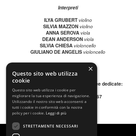
Interpreti
ILYA GRUBERT
violino
SILVIA MAZZON
violino
ANNA SEROVA
viola
DEAN ANDERSON
viola
SILVIA CHIESA
violoncello
GIULIANO DE ANGELIS
violoncello
×
SCOPRI GLI INTERPRETI
Questo sito web utilizza
cookie
Per informazioni, contattare le due linee dedicate:
INFOLINE 0200640802
Questo sito web utilizza i cookie per
migliorare la tua esperienza di navigazione.
SMS o WhatsApp 345.3677167
Utilizzando il nostro sito web acconsenti a
tutti i cookie in conformità con la nostra
policy per i cookie.
Leggi di più
STRETTAMENTE NECESSARI