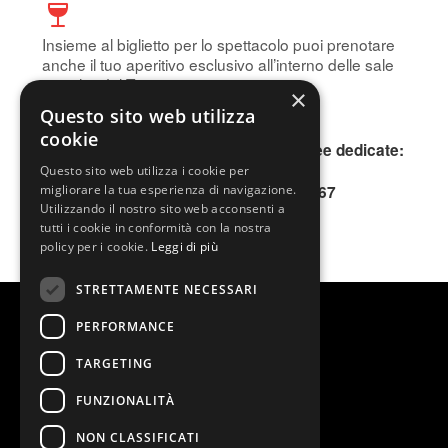
Insieme al biglietto per lo spettacolo puoi prenotare
anche il tuo aperitivo esclusivo all’interno delle sale
storiche del Teatro.
×
Prenota subito!
Questo sito web utilizza
cookie
Per informazioni, contattare le due linee dedicate:
INFOLINE 0200640802
Questo sito web utilizza i cookie per
SMS o WhatsApp 345.3677167
migliorare la tua esperienza di navigazione.
Utilizzando il nostro sito web acconsenti a
tutti i cookie in conformità con la nostra
policy per i cookie.
Leggi di più
STRETTAMENTE NECESSARI
PERFORMANCE
TARGETING
FUNZIONALITÀ
NON CLASSIFICATI