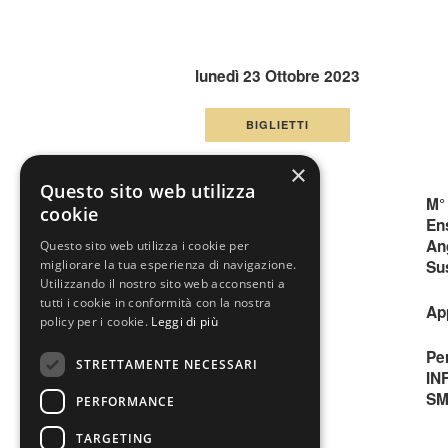
lunedì 23 Ottobre 2023
BIGLIETTI
×
Questo sito web utilizza
M°
cookie
En
An
Questo sito web utilizza i cookie per
Su
migliorare la tua esperienza di navigazione.
Utilizzando il nostro sito web acconsenti a
tutti i cookie in conformità con la nostra
App
policy per i cookie.
Leggi di più
Per
STRETTAMENTE NECESSARI
IN
SM
PERFORMANCE
TARGETING