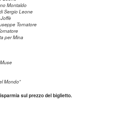
iano Montaldo
di Sergio Leone
 Joffè
iuseppe Tornatore
Tornatore
ta per Mina
e Muse
nel Mondo”
sparmia sul prezzo del biglietto.