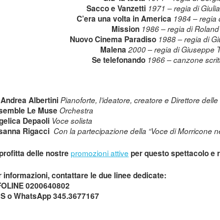
Sacco e Vanzetti
1971 – regia di Giul
C’era una volta in America
1984 – regia 
Mission
1986 – regia di Roland
Nuovo Cinema Paradiso
1988 – regia di G
Malena
2000 – regia di Giuseppe 
Se telefonando
1966 – canzone scrit
 Andrea Albertini
Pianoforte, l’ideatore, creatore e Direttore dell
semble Le Muse
Orchestra
gelica Depaoli
Voce solista
sanna Rigacci
Con la partecipazione della “Voce di Morricone 
promozioni attive
rofitta delle nostre
per questo spettacolo e ri
 informazioni, contattare le due linee dedicate:
FOLINE 0200640802
S o WhatsApp 345.3677167