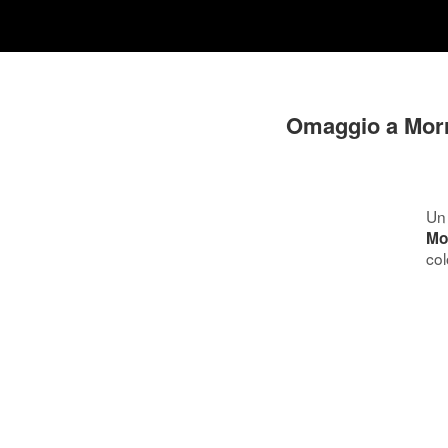
Omaggio a Morr
Un 
Mo
col