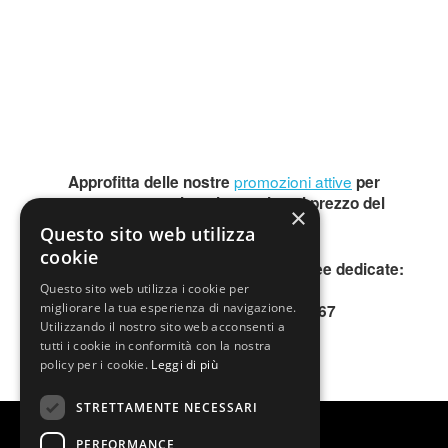
promozioni attive
Approfitta delle nostre
per
questo spettacolo e risparmia sul prezzo del
×
biglietto.
Questo sito web utilizza
cookie
Per informazioni, contattare le due linee dedicate:
INFOLINE 0200640802
Questo sito web utilizza i cookie per
migliorare la tua esperienza di navigazione.
SMS o WhatsApp 345.3677167
Utilizzando il nostro sito web acconsenti a
tutti i cookie in conformità con la nostra
policy per i cookie.
Leggi di più
STRETTAMENTE NECESSARI
PERFORMANCE