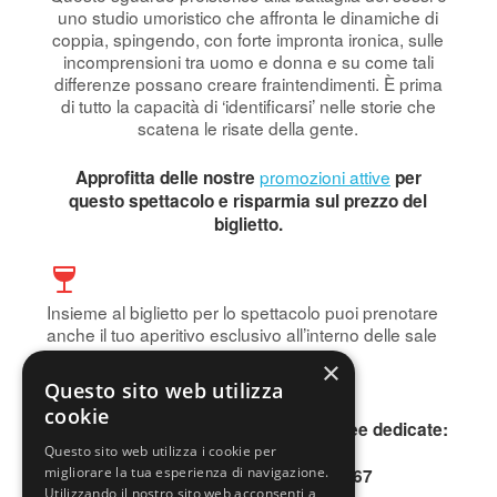
uno studio umoristico che affronta le dinamiche di
coppia, spingendo, con forte impronta ironica, sulle
incomprensioni tra uomo e donna e su come tali
differenze possano creare fraintendimenti. È prima
di tutto la capacità di ‘identificarsi’ nelle storie che
scatena le risate della gente.
promozioni attive
Approfitta delle nostre
per
questo spettacolo e risparmia sul prezzo del
biglietto.
Insieme al biglietto per lo spettacolo puoi prenotare
anche il tuo aperitivo esclusivo all’interno delle sale
storiche del Teatro.
×
Prenota subito!
Questo sito web utilizza
cookie
Per informazioni, contattare le due linee dedicate:
INFOLINE 0200640802
Questo sito web utilizza i cookie per
migliorare la tua esperienza di navigazione.
SMS o WhatsApp 345.3677167
Utilizzando il nostro sito web acconsenti a