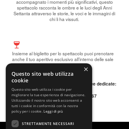
accompagnato i momenti più significativi, questo
spettacolo racconta le ombre e le luci degli Anni
Settanta attraverso le storie, le voci e le immagini di
chi li ha vissuti.
Insieme al biglietto per lo spettacolo puoi prenotare
anche il tuo aperitivo esclusivo all’interno delle sale
storiche del Teatro.
×
Prenota subito!
Questo sito web utilizza
cookie
Per informazioni, contattare le due linee dedicate:
INFOLINE 0200640802
Questo sito web utilizza i cookie per
migliorare la tua esperienza di navigazione.
SMS o WhatsApp 345.3677167
Utilizzando il nostro sito web acconsenti a
tutti i cookie in conformità con la nostra
policy per i cookie.
Leggi di più
STRETTAMENTE NECESSARI