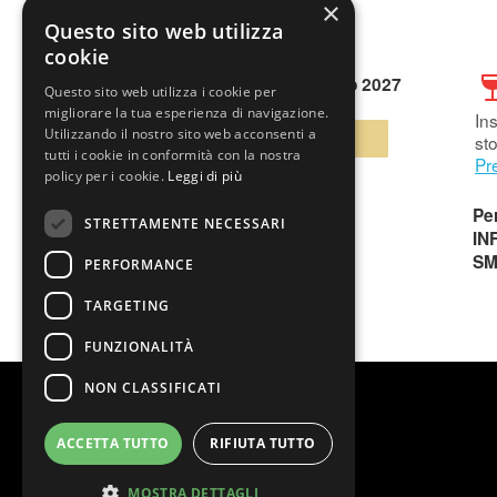
×
Questo sito web utilizza
cookie
sabato 22 Maggio 2027
Questo sito web utilizza i cookie per
migliorare la tua esperienza di navigazione.
Ins
Utilizzando il nostro sito web acconsenti a
BIGLIETTI
sto
tutti i cookie in conformità con la nostra
Pr
policy per i cookie.
Leggi di più
Per
STRETTAMENTE NECESSARI
IN
SM
PERFORMANCE
TARGETING
FUNZIONALITÀ
NON CLASSIFICATI
ACCETTA TUTTO
RIFIUTA TUTTO
MOSTRA DETTAGLI