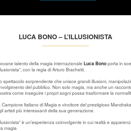
LUCA BONO – L’ILLUSIONISTA
giovane talento della magia internazionale
porta in sc
Luca Bono
Illusionista”, con la regia di Arturo Brachetti.
 spettacolo sorprendente che unisce grandi illusioni, manipolazi
nvolgimento del pubblico. Non solo magia, ma anche un raccont
ostra come inseguire i propri sogni possa trasformare la normalità
 Campione Italiano di Magia e vincitore del prestigioso Mandrak
li artisti più interessanti della sua generazione.
Illusionista” è un’esperienza coinvolgente in cui realtà e appare
ra magia