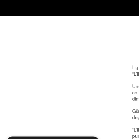
Il 
“L’
Uno
coi
dim
Già
deg
“L’
pu