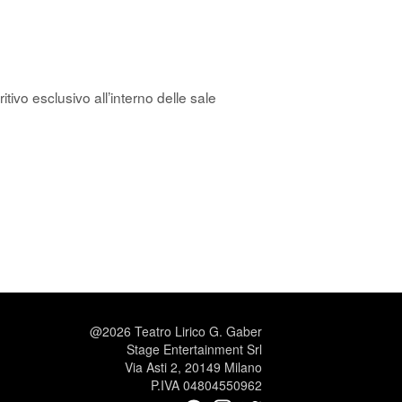
itivo esclusivo all’interno delle sale
@2026 Teatro Lirico G. Gaber
Stage Entertainment Srl
Via Asti 2, 20149 Milano
P.IVA 04804550962