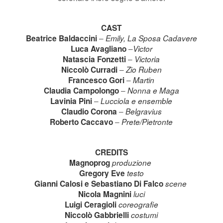
CAST
–
Beatrice Baldaccini
Emily, La Sposa Cadavere
–
Luca Avagliano
Victor
–
Natascia Fonzetti
Victoria
–
Niccolò Curradi
Zio Ruben
–
Francesco Gori
Martin
–
Claudia Campolongo
Nonna e Maga
–
Lavinia Pini
Lucciola e ensemble
–
Claudio Corona
Belgravius
–
Roberto Caccavo
Prete/Pietronte
CREDITS
Magnoprog
produzione
Gregory Eve
testo
Gianni Calosi e Sebastiano Di Falco
scene
Nicola Magnini
luci
Luigi Ceragioli
coreografie
Niccolò Gabbrielli
costumi