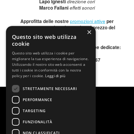
Lapo Ignesti
direzione cori
Marco Fallani
effetti sonori
promozioni attive
Approfitta delle nostre
per
questo spettacolo e risparmia sul prezzo del
×
biglietto.
Questo sito web utilizza
cookie
Per informazioni, contattare le due linee dedicate:
INFOLINE 0200640802
Questo sito web utilizza i cookie per
migliorare la tua esperienza di navigazione.
SMS o WhatsApp 345.3677167
Utilizzando il nostro sito web acconsenti a
tutti i cookie in conformità con la nostra
policy per i cookie.
Leggi di più
STRETTAMENTE NECESSARI
PERFORMANCE
TARGETING
FUNZIONALITÀ
NON CLASSIFICATI