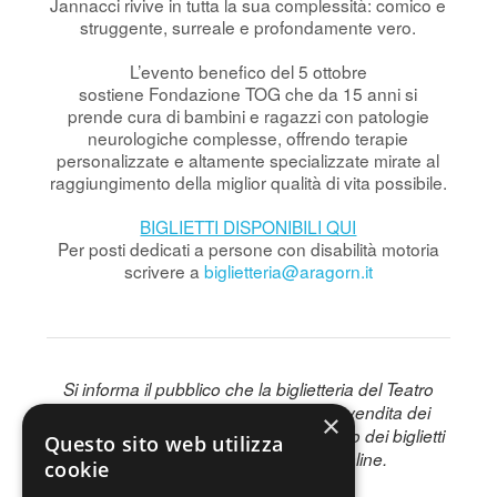
Jannacci rivive in tutta la sua complessità: comico e
struggente, surreale e profondamente vero.
L’evento benefico del 5 ottobre
sostiene Fondazione TOG che da 15 anni si
prende cura di bambini e ragazzi con patologie
neurologiche complesse, offrendo terapie
personalizzate e altamente specializzate mirate al
raggiungimento della miglior qualità di vita possibile.
BIGLIETTI DISPONIBILI QUI
Per posti dedicati a persone con disabilità motoria
scrivere a
biglietteria@aragorn.it
Si informa il pubblico che la biglietteria del Teatro
Lirico Giorgio Gaber non gestisce la vendita dei
×
biglietti per questo spettacolo. L’acquisto dei biglietti
Questo sito web utilizza
è disponibile esclusivamente online.
cookie