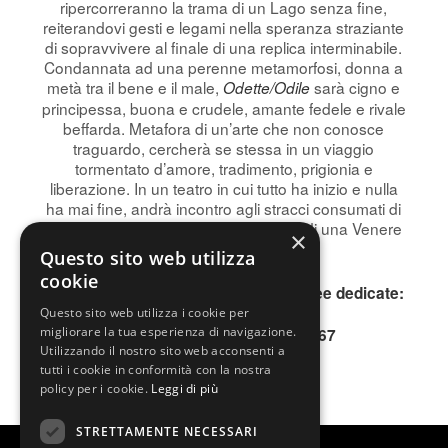
ripercorreranno la trama di un Lago senza fine,
reiterandovi gesti e legami nella speranza straziante
di sopravvivere al finale di una replica interminabile.
Condannata ad una perenne metamorfosi, donna a
metà tra il bene e il male,
sarà cigno e
Odette/Odile
principessa, buona e crudele, amante fedele e rivale
beffarda. Metafora di un’arte che non conosce
traguardo, cercherà se stessa in un viaggio
tormentato d’amore, tradimento, prigionia e
liberazione. In un teatro in cui tutto ha inizio e nulla
ha mai fine, andrà incontro agli stracci consumati di
una vita d’artista con lo spirito bianco di una Venere
×
per sempre giovane.
Questo sito web utilizza
cookie
Per informazioni, contattare le due linee dedicate:
INFOLINE 0200640802
Questo sito web utilizza i cookie per
migliorare la tua esperienza di navigazione.
SMS o WhatsApp 345.3677167
Utilizzando il nostro sito web acconsenti a
tutti i cookie in conformità con la nostra
policy per i cookie.
Leggi di più
STRETTAMENTE NECESSARI