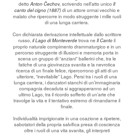
detto
scrivendo nell’atto unico
Anton Čechov,
Il
di un attore ormai vecchio e
canto del cigno (1887)
malato che ripercorre in modo struggente i mille ruoli
di una lunga carriera.
Con dichiarata derivazione intellettuale dallo scrittore
russo,
trova ne
il
il Lago di Monteverde
Il Canto
proprio naturale compimento drammaturgico e in un
percorso struggente di illusioni e memoria porta in
scena un gruppo di “anziani” ballerini che, tra le
fatiche di una giovinezza svanita e la nevrotica
ricerca di un finale felice, ripercorrono gli atti di un
ulteriore, “inevitabile” Lago. Persi tra i ruoli di una
lunga carriera, i danzatori stanchi di un’immaginaria
compagnia decaduta si aggrapperanno ad un
ultimo Lago, tra il ricordo sofferto di un’arte che
travolge la vita e il tentativo estremo di rimandarne il
finale.
Individualità imprigionate in una coazione a ripetere,
sabotatori della propria salvifica presa di coscienza
oltre i ruoli di una vita svanita, gli interpreti