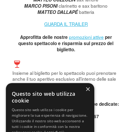
clarinetto e sax baritono
MARCO PISONI
batteria
MATTEO DALLAPÉ
GUARDA IL TRAILER
promozioni attive
Approfitta delle nostre
per
questo spettacolo e risparmia sul prezzo del
biglietto.
Insieme al biglietto per lo spettacolo puoi prenotare
anche il tuo aperitivo esclusivo all’interno delle sale
storiche del Teatro.
×
Prenota subito!
Questo sito web utilizza
cookie
Per informazioni, contattare le due linee dedicate:
INFOLINE 0200640802
Questo sito web utilizza i cookie per
migliorare la tua esperienza di navigazione.
SMS o WhatsApp 345.3677167
Utilizzando il nostro sito web acconsenti a
tutti i cookie in conformità con la nostra