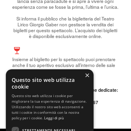
lancia senza paracadute e si apre a vivere ogni
esperienza come se fosse la prima, l’ultima e l’unica.
Si informa il pubblico che la biglietteria del Teatro
Lirico Giorgio Gaber non gestisce la vendita dei
biglietti per questo spettacolo. L’acquisto dei biglietti
è disponibile esclusivamente online.
Insieme al biglietto per lo spettacolo puoi prenotare
anche il tuo aperitivo esclusivo all’interno delle sale
storiche del Teatro.
×
Prenota subito!
Questo sito web utilizza
cookie
Per informazioni, contattare le due linee dedicate:
INFOLINE 0200640802
Questo sito web utilizza i cookie per
migliorare la tua esperienza di navigazione.
SMS o WhatsApp 345.3677167
Utilizzando il nostro sito web acconsenti a
tutti i cookie in conformità con la nostra
policy per i cookie.
Leggi di più
STRETTAMENTE NECESSARI