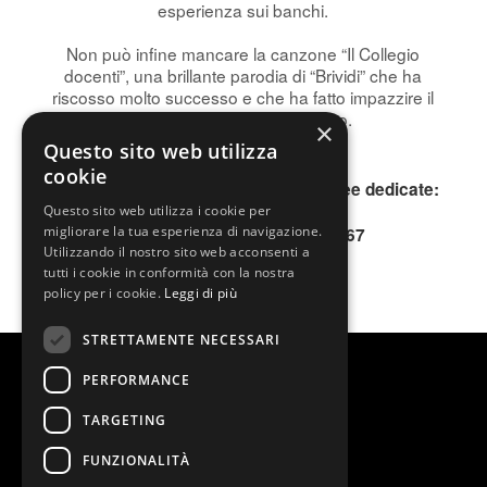
esperienza sui banchi.
Non può infine mancare la canzone “Il Collegio
docenti”, una brillante parodia di “Brividi” che ha
riscosso molto successo e che ha fatto impazzire il
pubblico sui social e a teatro.
×
Questo sito web utilizza
cookie
Per informazioni, contattare le due linee dedicate:
INFOLINE 0200640802
Questo sito web utilizza i cookie per
migliorare la tua esperienza di navigazione.
SMS o WhatsApp 345.3677167
Utilizzando il nostro sito web acconsenti a
tutti i cookie in conformità con la nostra
policy per i cookie.
Leggi di più
STRETTAMENTE NECESSARI
PERFORMANCE
TARGETING
FUNZIONALITÀ