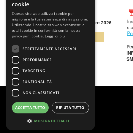
cookie
Questo sito web utilizza i cookie per
migliorare la tua esperienza di navigazione.
Ins
venerdì 06 Novembre 2026
Utilizzando il nostro sito web acconsenti a
sto
tutti i cookie in conformità con la nostra
Pr
policy per i cookie.
Leggi di più
BIGLIETTI
Per
STRETTAMENTE NECESSARI
IN
SM
PERFORMANCE
TARGETING
FUNZIONALITÀ
NON CLASSIFICATI
ACCETTA TUTTO
RIFIUTA TUTTO
MOSTRA DETTAGLI