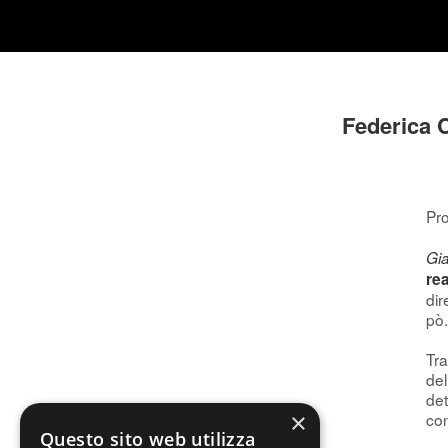
Federica C
Pro
Gia
rea
dir
pò.
Tra
del
det
×
con
Questo sito web utilizza