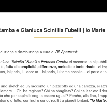
amba e Gianluca Scintilla Fubelli | Io Marte
duzione e distribuzione a cura di
RB Spettacoli
e
si raccontano al pubbli
nluca “Scintilla” Fubelli
Federica Camba
; lei i
le, fatta di complicità, differenze, melodie e tante risate
etto, lei parla, lui ascolta…lei parla, lui forse ascolta…lei parla
 uno sketch ed un racconto, un pizzicotto ed una carezza, si at
l’amore… Chi ha ragione? Chi ha sbagliato? Chi ha lasciato il denti
to che per capirsi bisogna essere uguali? Perchè, alla fine, i rapp
trario di tutto, continui e cortocircuiti tra pianeti lontani:
“Io Marte