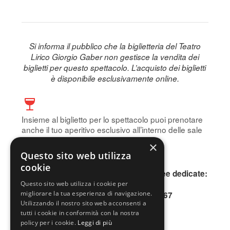
Si informa il pubblico che la biglietteria del Teatro
Lirico Giorgio Gaber non gestisce la vendita dei
biglietti per questo spettacolo. L’acquisto dei biglietti
è disponibile esclusivamente online.
Insieme al biglietto per lo spettacolo puoi prenotare
anche il tuo aperitivo esclusivo all’interno delle sale
storiche del Teatro.
×
Prenota subito!
Questo sito web utilizza
cookie
Per informazioni, contattare le due linee dedicate:
INFOLINE 0200640802
Questo sito web utilizza i cookie per
migliorare la tua esperienza di navigazione.
SMS o WhatsApp 345.3677167
Utilizzando il nostro sito web acconsenti a
tutti i cookie in conformità con la nostra
policy per i cookie.
Leggi di più