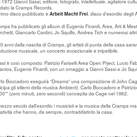
 1972 Gianni Sassi, editore, fotografo, intellettuale, agitatore cul
ndato la Cramps Records.
primo disco pubblicato è
, disco d’esordio degli 
Arbeit Macht Frei
mps ha pubblicato gli album di Eugenio Finardi, Area, Arti & Mest
chetti, Giancarlo Cardini, Jo Squillo, Andrea Tich e numerosi altri 
0 anni dalla nascita di Cramps, gli artisti di punta della casa sar
duzione musicale, un concerto eccezionale e irripetibile.
cast è così composto: Patrizio Fariselli Area Open Prject, Lucio F
antos, Eugenio Finardi, con un omaggio a Gianni Sassi e Jo Squil
rlo Boccadoro eseguirà “Dreams” una composizione di John Cage
icipa gli stilemi della musica Ambient). Carlo Boccadoro e Patrizio
,00”” (zero minuti, zero secondi) concepita da Cage nel 1962.
ezzo secolo dall’esordio i musicisti e la musica della Cramps mant
atività che hanno, da sempre, contraddistinto la casa.