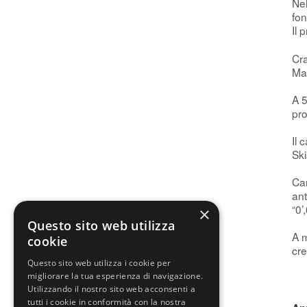
Nel
fo
Il 
Cra
Mar
A 5
pro
Il 
Ski
Ca
ant
“0’
×
Questo sito web utilizza
A m
cookie
cre
Questo sito web utilizza i cookie per
migliorare la tua esperienza di navigazione.
Utilizzando il nostro sito web acconsenti a
tutti i cookie in conformità con la nostra