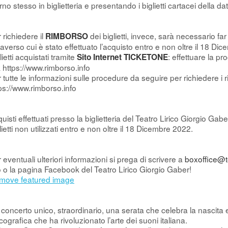
rno stesso in biglietteria e presentando i biglietti cartacei della da
 richiedere il
dei biglietti, invece, sarà necessario far
RIMBORSO
raverso cui è stato effettuato l’acquisto entro e non oltre il 18 Di
lietti acquistati tramite
: effettuare la p
Sito Internet TICKETONE
k https://www.rimborso.info
 tutte le informazioni sulle procedure da seguire per richiedere i r
ps://www.rimborso.info
uisti effettuati presso la biglietteria del Teatro Lirico Giorgio Ga
lietti non utilizzati entro e non oltre il 18 Dicembre 2022.
 eventuali ulteriori informazioni si prega di scrivere a
boxoffice@te
o o la pagina Facebook del Teatro Lirico Giorgio Gaber!
move featured image
concerto unico, straordinario, una serata che celebra la nascita 
cografica che ha rivoluzionato l’arte dei suoni italiana.