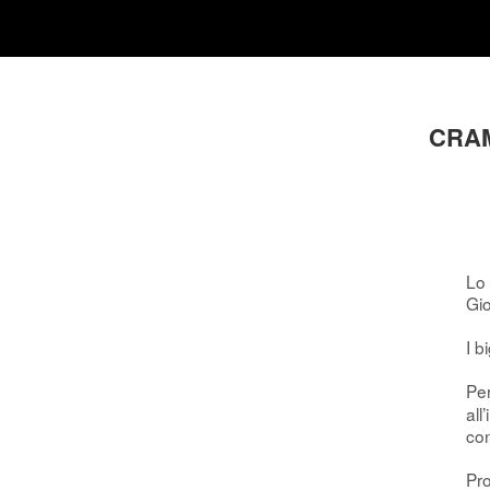
CRAM
Lo 
Gio
I b
Pe
all
con
Pro