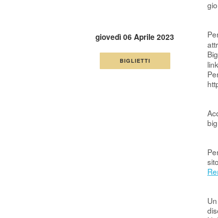
gio
Per
giovedì 06 Aprile 2023
att
Big
BIGLIETTI
lin
Per
htt
Acq
big
Per
sit
Re
Un 
dis