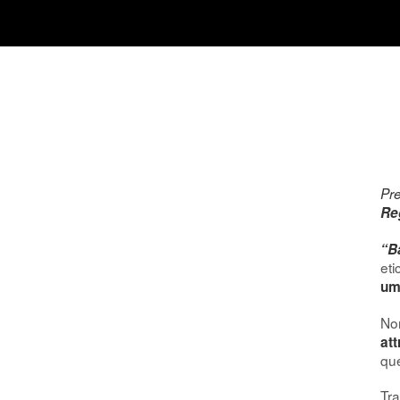
Pre
Re
“B
eti
um
Non
att
que
Tra