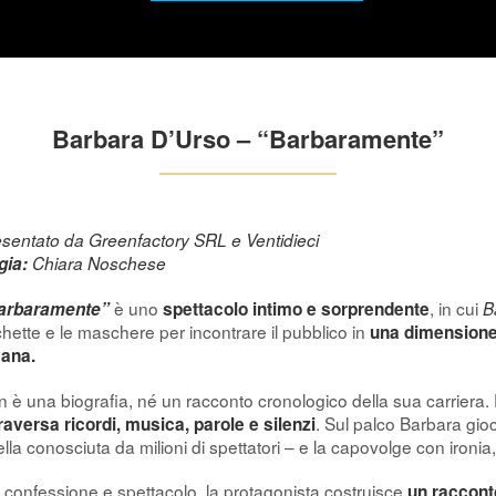
Barbara D’Urso – “Barbaramente”
sentato da Greenfactory SRL e Ventidieci
gia:
Chiara Noschese
è uno
, in cui
arbaramente”
spettacolo intimo e sorprendente
B
chette e le maschere per incontrare il pubblico in
una dimensione
ana.
 è una biografia, né un racconto cronologico della sua carriera. 
. Sul palco Barbara gio
raversa ricordi, musica, parole e silenzi
lla conosciuta da milioni di spettatori – e la capovolge con ironia,
 confessione e spettacolo, la protagonista costruisce
un racconto