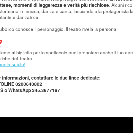
. Alcuni ric
ttese, momenti di leggerezza e verità più rischiose
sformano in musica, danza e canto, lasciando alla protagonista l
tante e danzatrice.
pubblico conosce il personaggio. Il teatro rivela la persona.
ieme al biglietto per lo spettacolo puoi prenotare anche il tuo aper
riche del Teatro.
enota subito!
 informazioni, contattare le due linee dedicate:
FOLINE 0200640802
S o WhatsApp 345.3677167