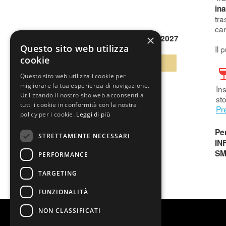
ina
tra
can
×
lunedì 19 Aprile 2027
Questo sito web utilizza
Il 
cookie
BIGLIETTI
Questo sito web utilizza i cookie per
migliorare la tua esperienza di navigazione.
Ins
Utilizzando il nostro sito web acconsenti a
sto
tutti i cookie in conformità con la nostra
Pr
policy per i cookie.
Leggi di più
Per
STRETTAMENTE NECESSARI
IN
SM
PERFORMANCE
TARGETING
FUNZIONALITÀ
NON CLASSIFICATI