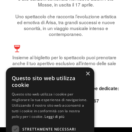
Mosse, in uscita il 17 aprile.
Uno spettacolo che racconta l’evoluzione artistica
ed emotiva di Arisa, tra grandi successi e nuove
sonorità, in un viaggio musicale intenso e
contemporaneo.
Insieme al biglietto per lo spettacolo puoi prenotare
anche il tuo aperitivo esclusivo all’interno delle sale
storiche del Teatro.
×
Prenota subito!
Questo sito web utilizza
cookie
Per informazioni, contattare le due linee dedicate:
INFOLINE 0200640802
Questo sito web utilizza i cookie per
migliorare la tua esperienza di navigazione.
SMS o WhatsApp 345.3677167
Utilizzando il nostro sito web acconsenti a
tutti i cookie in conformità con la nostra
policy per i cookie.
Leggi di più
STRETTAMENTE NECESSARI