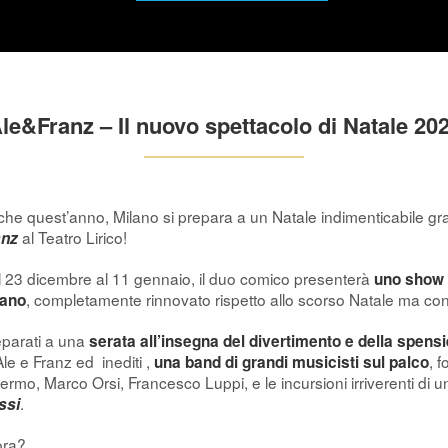
le&Franz – Il nuovo spettacolo di Natale 20
he quest’anno, Milano si prepara a un Natale indimenticabile gr
al Teatro Lirico!
anz
 23 dicembre al 11 gennaio, il duo comico presenterà
uno show 
, completamente rinnovato rispetto allo scorso Natale ma con l
lano
parati a una
serata all’insegna del divertimento e della spens
Ale e Franz ed inediti ,
, 
una band di grandi musicisti sul palco
ermo, Marco Orsi, Francesco Luppi, e le incursioni irriverenti di 
.
ssi
ora?