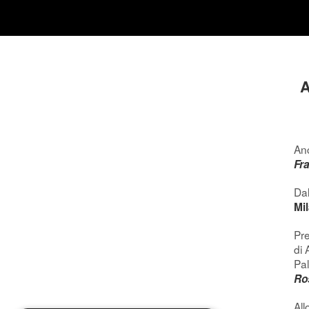
A
Anc
Fr
Dal
Mi
Pre
di 
Pal
Ro
All