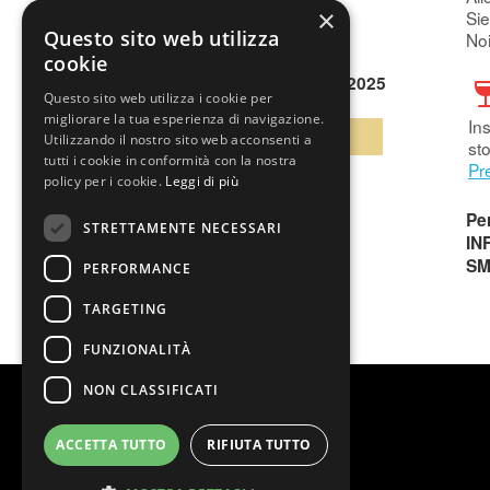
×
Sie
Questo sito web utilizza
Noi
cookie
23 Dic - 11 Gen 2025
Questo sito web utilizza i cookie per
migliorare la tua esperienza di navigazione.
Ins
BIGLIETTI
Utilizzando il nostro sito web acconsenti a
sto
tutti i cookie in conformità con la nostra
Pr
policy per i cookie.
Leggi di più
Per
STRETTAMENTE NECESSARI
IN
SM
PERFORMANCE
TARGETING
FUNZIONALITÀ
NON CLASSIFICATI
ACCETTA TUTTO
RIFIUTA TUTTO