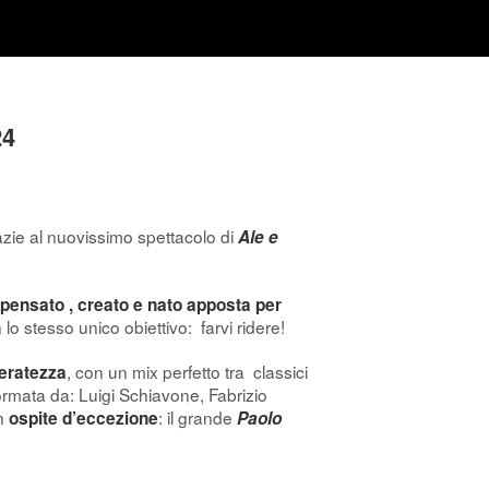
24
azie al nuovissimo spettacolo di
Ale e
pensato , creato e nato apposta per
o stesso unico obiettivo: farvi ridere!
, con un mix perfetto tra classici
ieratezza
formata da: Luigi Schiavone, Fabrizio
un
: il grande
ospite d’eccezione
Paolo