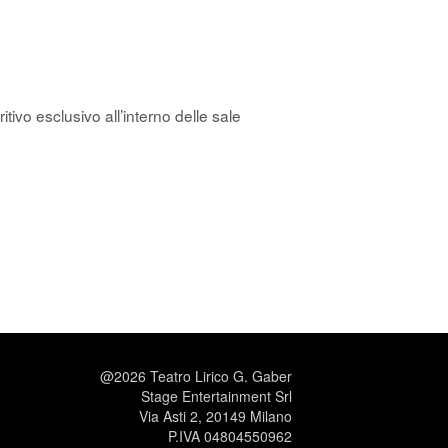
itivo esclusivo all’interno delle sale
@2026 Teatro Lirico G. Gaber
Stage Entertainment Srl
Via Asti 2, 20149 Milano
P.IVA 04804550962